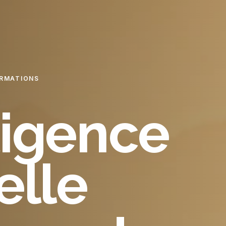
RMATIONS
lligence
ielle