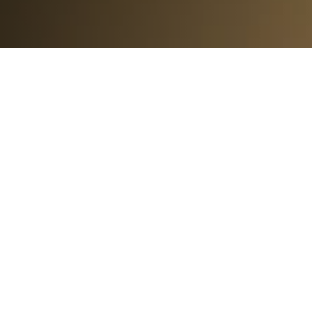
80
%
DES PROJETS IA EN
ENTREPRISE ÉCHOUENT
70
%