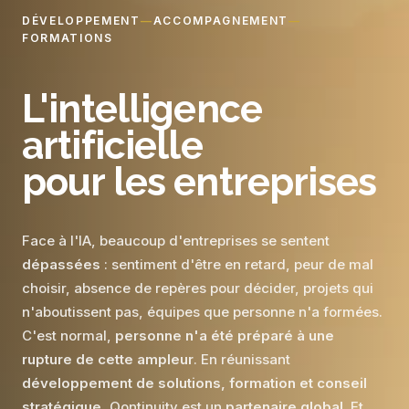
DÉVELOPPEMENT
—
ACCOMPAGNEMENT
—
FORMATIONS
L'intelligence
artificielle
pour les entreprises
Face à l'IA, beaucoup d'entreprises se sentent
dépassées
: sentiment d'être en retard, peur de mal
choisir, absence de repères pour décider, projets qui
n'aboutissent pas, équipes que personne n'a formées.
C'est normal,
personne n'a été préparé à une
rupture de cette ampleur
. En réunissant
développement de solutions, formation et conseil
stratégique
, Qontinuity est un
partenaire global
. Et