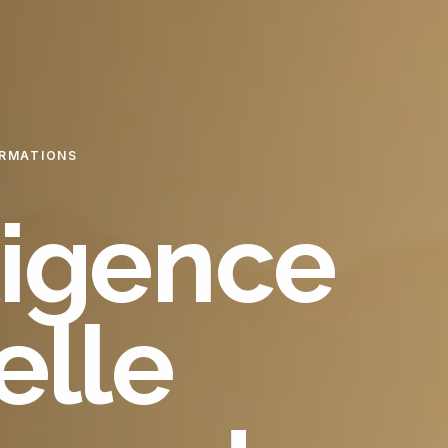
RMATIONS
lligence
ielle