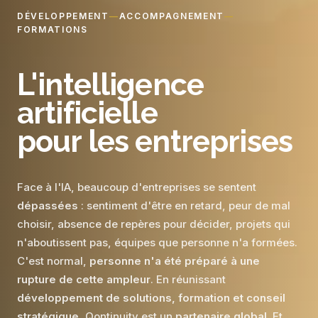
DÉVELOPPEMENT
—
ACCOMPAGNEMENT
—
FORMATIONS
L'intelligence
artificielle
pour les entreprises
Face à l'IA, beaucoup d'entreprises se sentent
dépassées
: sentiment d'être en retard, peur de mal
choisir, absence de repères pour décider, projets qui
n'aboutissent pas, équipes que personne n'a formées.
C'est normal,
personne n'a été préparé à une
rupture de cette ampleur
. En réunissant
développement de solutions, formation et conseil
stratégique
, Qontinuity est un
partenaire global
. Et