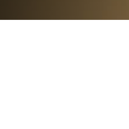
80
%
DES PROJETS IA EN
ENTREPRISE ÉCHOUENT
70
%