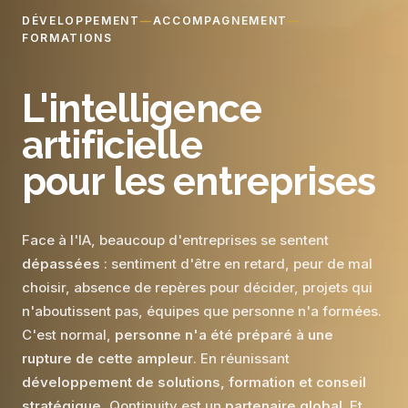
DÉVELOPPEMENT
—
ACCOMPAGNEMENT
—
FORMATIONS
L'intelligence
artificielle
pour les entreprises
Face à l'IA, beaucoup d'entreprises se sentent
dépassées
: sentiment d'être en retard, peur de mal
choisir, absence de repères pour décider, projets qui
n'aboutissent pas, équipes que personne n'a formées.
C'est normal,
personne n'a été préparé à une
rupture de cette ampleur
. En réunissant
développement de solutions, formation et conseil
stratégique
, Qontinuity est un
partenaire global
. Et