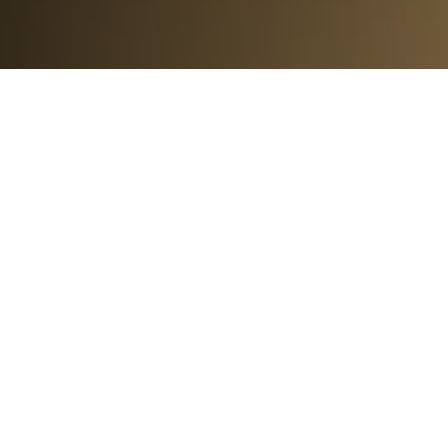
80
%
DES PROJETS IA EN
ENTREPRISE ÉCHOUENT
70
%