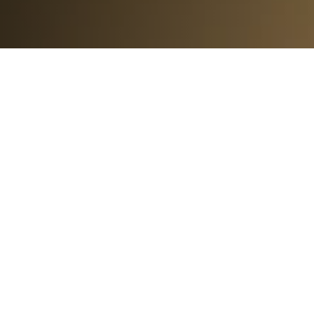
80
%
DES PROJETS IA EN
ENTREPRISE ÉCHOUENT
70
%