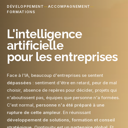
DÉVELOPPEMENT
—
ACCOMPAGNEMENT
—
FORMATIONS
L'intelligence
artificielle
pour les entreprises
Face à l'IA, beaucoup d'entreprises se sentent
dépassées
: sentiment d'être en retard, peur de mal
choisir, absence de repères pour décider, projets qui
n'aboutissent pas, équipes que personne n'a formées.
C'est normal,
personne n'a été préparé à une
rupture de cette ampleur
. En réunissant
développement de solutions, formation et conseil
stratégique
, Qontinuity est un
partenaire global
. Et